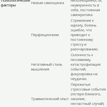
Психологические
неполноценности,
Низкая самооценка
факторы
неуверенность в
себе, постоянная
самокритика.
Стремление к
идеалу, боязнь
ошибок, что
Перфекционизм
приводит к
постоянному
стрессу и
разочарованию.
Склонность к
пессимизму,
Негативный стиль
катастрофизация
мышления
событий,
фокусировка на
неудачах.
Пережитые
стрессовые события
(потеря близкого,
Травматический опыт
насилие,
несчастный случай)