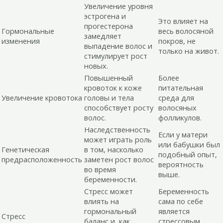
Увеличение уровня
эстрогена и
Это влияет на
прогестерона
Гормональные
весь волосяной
замедляет
изменения
покров, не
выпадение волос и
только на живот.
стимулирует рост
новых.
Повышенный
Более
кровоток к коже
питательная
Увеличение кровотока
головы и тела
среда для
способствует росту
волосяных
волос.
фолликулов.
Наследственность
Если у матери
может играть роль
или бабушки был
Генетическая
в том, насколько
подобный опыт,
предрасположенность
заметен рост волос
вероятность
во время
выше.
беременности.
Стресс может
Беременность
влиять на
сама по себе
гормональный
является
Стресс
баланс и, как
стрессовым