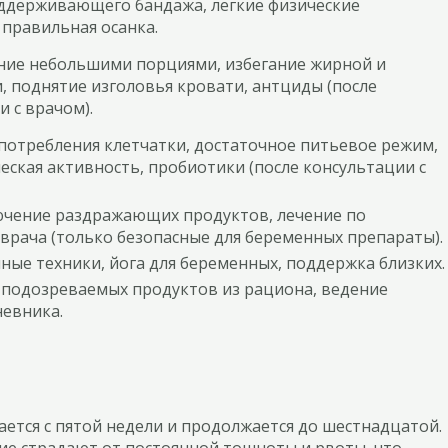
держивающего бандажа, легкие физические
 правильная осанка.
ние небольшими порциями, избегание жирной и
, поднятие изголовья кровати, антциды (после
 с врачом).
потребления клетчатки, достаточное питьевое режим,
ческая активность, пробиотики (после консультации с
ючение раздражающих продуктов, лечение по
врача (только безопасные для беременных препараты).
ные техники, йога для беременных, поддержка близких.
подозреваемых продуктов из рациона, ведение
евника.
ется с пятой недели и продолжается до шестнадцатой.
гие страдают от постоянной тошноты и рвоты, что