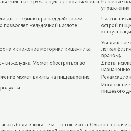
давление на окружающие органы, включая
Ношение под
упражнения,
еводного сфинктера под действием
Частое пита
о позволяет желудочной кислоте
острой пищи
консультации
Увеличение 
фона и снижение моторики кишечника.
легкая физи
врачом).
очки желудка. Может обостряться во
Диета, искл
назначению 
жение может влиять на пищеварение.
Релаксацион
Исключение 
родукты.
пищевого дн
вать боли в животе из-за токсикоза. Обычно он начина
 рвоты и периодической тошнотой, в то время как дру