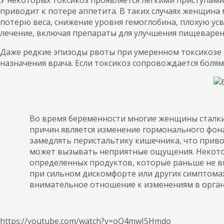
приводит к потере аппетита. В таких случаях женщина
потерю веса, снижение уровня гемоглобина, плохую ус
лечение, включая препараты для улучшения пищеварен
Даже редкие эпизоды рвоты при умеренном токсикозе 
назначения врача. Если токсикоз сопровождается боля
Во время беременности многие женщины сталки
причин является изменение гормонального фона
замедлять перистальтику кишечника, что приво
может вызывать неприятные ощущения. Некото
определенных продуктов, которые раньше не вы
при сильном дискомфорте или других симптомах 
внимательное отношение к изменениям в орга
https://youtube.com/watch?v=oO4mwI5Hmdo