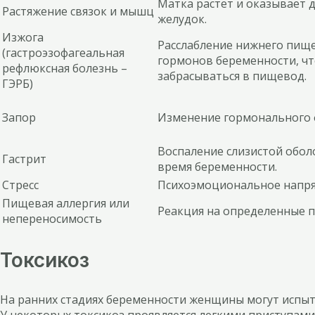
Матка растет и оказывает 
Растяжение связок и мышц
желудок.
Изжога
Расслабление нижнего пищ
(гастроэзофагеальная
гормонов беременности, чт
рефлюксная болезнь –
забрасываться в пищевод.
ГЭРБ)
Запор
Изменение гормонального 
Воспаление слизистой обол
Гастрит
время беременности.
Стресс
Психоэмоциональное напря
Пищевая аллергия или
Реакция на определенные п
непереносимость
Токсикоз
На ранних стадиях беременности женщины могут испыты
У некоторых токсикоз проявляется легкими приступами