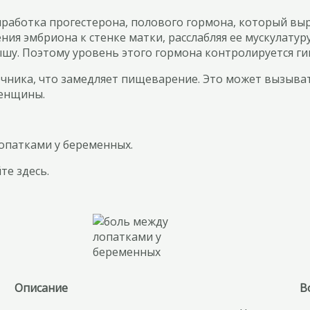
ыработка прогестерона, полового гормона, который вы
ения эмбриона к стенке матки, расслабляя ее мускулат
шу. Поэтому уровень этого гормона контролируется ги
чника, что замедляет пищеварение. Это может вызыват
женщины.
опатками у беременных.
те здесь.
Описание
В