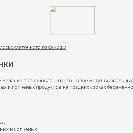
плоскоклеточного рака кожи
чки
же желание попробовать что-то новое могут вызвать ди
х и копченых продуктов на поздних сроках беременнос
ыха;
ных и копченых;