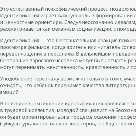
Это естественный психофизический процесс, позволяющ
Идентификация играет важную роль в формировании ли
и ценностные ориентиры. Следуя неосознанно идеалам
рассматривается как механизм социализации, с помощь
Идентификация — это бессознательная реакция психики
просмотра фильмов, когда зритель или читатель сопе
перевоплощения в персонажа. В дальнейшем поведение 
бесстрашие взрослого человека могут быть отчасти ре
могут перенимать женственность, нравственность и по
Уподобление персонажу возможно только в том случае,
ожидать, что ребенок перенимет качества литературных
эмоций.
В повседневном общении идентификация проявляется в
в трудовой коллектив, молодой специалист на бессозн
он будет ориентироваться в процессе освоения профес
(субкультуры хиппи, панков, хипстеров, сообщества мо