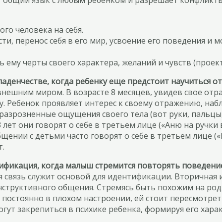
т общий язык с любым ребенком и разрешает конфликты 
го человека на себя.
ти, перенос себя в его мир, усвоение его поведения и 
ь ему черты своего характера, желаний и чувств (прое
аденчестве, когда ребенку еще предстоит научиться о
нешним миром. В возрасте 8 месяцев, увидев свое отра
у. Ребенок проявляет интерес к своему отражению, набл
азрозненные ощущения своего тела (вот руки, пальцы, н
 лет они говорят о себе в третьем лице («Аню на ручки 
бщении с детьми часто говорят о себе в третьем лице (
т.
ификация, когда малыш стремится повторять поведение
я связь служит основой для идентификации. Вторичная
труктивного общения. Стремясь быть похожим на роди
к постоянно в плохом настроении, ей стоит пересмотре
огут закрепиться в психике ребенка, формируя его хар