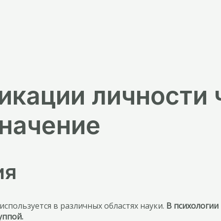
икации личности 
значение
ия
спользуется в различных областях науки.
В психологии
уппой.