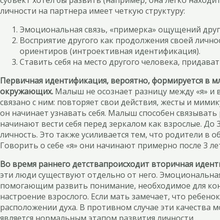
субъект хотел бы развить (например, она легко находи
личности на партнера имеет четкую структуру:
Эмоциональная связь, «примерка» ощущений друго
Восприятие другого как продолжения своей личнос
ориентиров (интроективная идентификация).
Ставить себя на место другого человека, придават
Первичная идентификация, вероятно, формируется в мл
окружающих.
Малыш не осознает разницу между «я» и в
связано с ним: повторяет свои действия, жесты и мимик
он начинает узнавать себя. Малыш способен связывать р
начинают вести себя перед зеркалом как взрослые. До 3
личность. Это также усиливается тем, что родители в о
Говорить о себе «я» они начинают примерно после 3 ле
Во время раннего детства
происходит вторичная идент
эти люди существуют отдельно от него. Эмоциональна
помогающим развить понимание, необходимое для конс
настроение взрослого. Если мать замечает, что ребено
расположении духа. В противном случае эти качества м
является нормальным этапом развития личности.