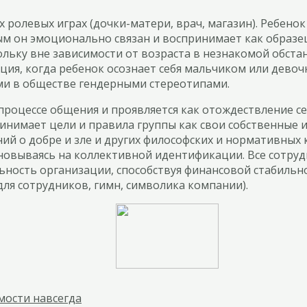
 ролевых играх (дочки-матери, врач, магазин). Ребено
ым он эмоционально связан и воспринимает как образец
скольку вне зависимости от возраста в незнакомой обс
ация, когда ребенок осознает себя мальчиком или дев
ми в обществе гендерными стереотипами.
процессе общения и проявляется как отождествление с
ринимает цели и правила группы как свои собственные 
ий о добре и зле и других философских и нормативных
вываясь на коллективной идентификации. Все сотрудн
ьность организации, способствуя финансовой стабильн
ля сотрудников, гимн, символика компании).
мости навсегда