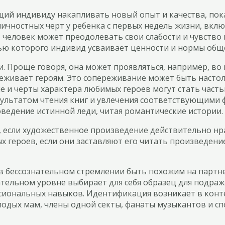
ий индивиду накапливать новый опыт и качества, пока
чностных черт у ребенка с первых недель жизни, вкл
, человек может преодолевать свои слабости и чувств
ю которого индивид усваивает ценности и нормы общес
. Проще говоря, она может проявляться, например, во
реживает героям. Это сопереживание может быть насто
и черты характера любимых героев могут стать частью
зультатом чтения книг и увлечения соответствующими 
ведение истинной леди, читая романтические истории.
 если художественное произведение действительно нра
 героев, если они заставляют его читать произведение
 бессознательном стремлении быть похожим на партне
ательном уровне выбирает для себя образец для подраж
сиональных навыков. Идентификация возникает в конте
лодых мам, члены одной секты, фанаты музыкантов и спо