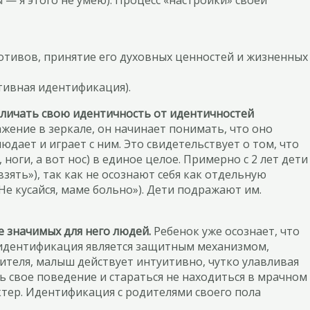
— я этого не умею). Процесс «настройки» своей
мотивов, принятие его духовных ценностей и жизненных
ктивная идентификация).
тличать свою идентичность от идентичностей
жение в зеркале, он начинает понимать, что оно
юдает и играет с ним. Это свидетельствует о том, что
оги, а вот нос) в единое целое. Примерно с 2 лет дети
взять»), так как не осознают себя как отдельную
«Не кусайся, маме больно»). Дети подражают им.
 значимых для него людей.
Ребенок уже осознает, что
 идентификация является защитным механизмом,
теля, малыш действует интуитивно, чутко улавливая
ть свое поведение и стараться не находиться в мрачном
актер. Идентификация с родителями своего пола