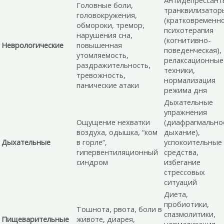
Головные боли,
транквилизатор
головокружения,
(кратковременно
обмороки, тремор,
психотерапия
нарушения сна,
(когнитивно-
Неврологические
повышенная
поведенческая),
утомляемость,
релаксационные
раздражительность,
техники,
тревожность,
нормализация
панические атаки
режима дня
Дыхательные
упражнения
Ощущение нехватки
(диафрагмально
воздуха, одышка, “ком
дыхание),
Дыхательные
в горле”,
успокоительные
гипервентиляционный
средства,
синдром
избегание
стрессовых
ситуаций
Диета,
пробиотики,
Тошнота, рвота, боли в
спазмолитики,
Пищеварительные
животе, диарея,
нормализация