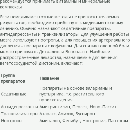
рекомендуется принимать витамины и минеральные
комплексы.
Если немедикаментозные методы не приносят желаемых
результатов, необходимо прибегнуть к медикаментозному
лечению. Обычно назначают седативные препараты,
антидепрессанты и транквилизаторы. Для улучшения работы
мозга используют ноотропы, а для повышения артериального
давления – препараты с кофеином. Для снятия головной боли
можно принимать Детралекс и Веноплант. Наиболее
распространенные лекарства, назначаемые для лечения
вегетососудистой дистонии, включают:
Группа
Название
препаратов
Препараты на основе валерианы и
Седативные
пустырника, т.е. растительного
происхождения
Антидепрессанты
Амитриптилин, Персен, Ново-Пассит
Транквилизаторы
Атаракс, Амизил, Буспирон
Ноотропы
Аминалон, Фенибут, Ноотропил, Пантогам