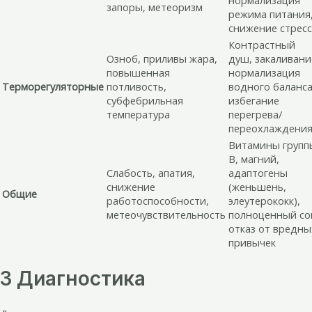
запоры, метеоризм
режима питания
снижение стресс
Контрастный
Озноб, приливы жара,
душ, закаливани
повышенная
нормализация
Терморегуляторные
потливость,
водного баланса
субфебрильная
избегание
температура
перегрева/
переохлаждени
Витамины групп
В, магний,
Слабость, апатия,
адаптогены
снижение
(женьшень,
Общие
работоспособности,
элеутерококк),
метеочувствительность
полноценный со
отказ от вредны
привычек
3 Диагностика