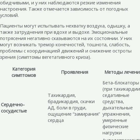
обидчивыми, и у них наблюдаются резкие изменения
настроения. Также отмечается зависимость от погодных
условий.
Пациенты могут испытывать нехватку воздуха, одышку, а
также затруднения при вдохе и выдохе. Эмоциональные
потрясения негативно сказываются на их состоянии. У них
могут возникать тремор конечностей, тошнота, слабость,
проблемы с координацией движений и снижение остроты
зрения (симптомы вегетативного криза).
Категория
Проявления
Методы лечени
симптомов
Бета-блокаторы
(при тахикардии
Тахикардия,
седативные
брадикардия, скачки
средства,
Сердечно-
АД, боли в груди,
дыхательные
сосудистые
ощущение “замирания”
упражнения,
сердца
умеренные
физические
нагрузки
Антидепрессант