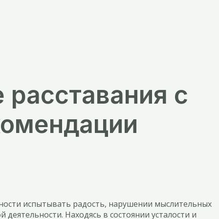
 расставания с
комендации
обности испытывать радость, нарушении мыслительных
 деятельности. Находясь в состоянии усталости и