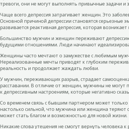
тревоги, они не могут выполнять привычные задачи и з
Чаще всего депрессия затрагивает женщин. Это заболе
Основной причиной депрессии становятся серьезные эм
развивается реактивная депрессия, которая возникает 
Большинство мужчин и женщин переживают депрессию по
будущими отношениями. Люди начинают идеализироват
Женщины часто мечтают о замужестве с любимым мужчин
Нереализованные мечты приводят к глубоким переживан
реальность и продолжает жаждать любви.
У мужчин, переживающих разрыв, страдает самооценк
расставании. В отличие от женщин, мужчины не могут п
к депрессивным настроениям, которые негативно сказы
Со временем связь с бывшим партнером может только у
настолько сильной, что мужчина или женщина теряют 
может стать благом и возможностью для новой жизни.
Никакие слова утешения не смогут вернуть человека к 