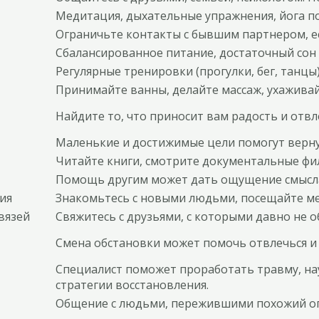
Медитация, дыхательные упражнения, йога п
Ограничьте контакты с бывшим партнером, ес
Сбалансированное питание, достаточный сон (7
Регулярные тренировки (прогулки, бег, танцы
Принимайте ванны, делайте массаж, ухаживай
Найдите то, что приносит вам радость и отвл
Маленькие и достижимые цели помогут верну
Читайте книги, смотрите документальные фил
Помощь другим может дать ощущение смысла
ия
Знакомьтесь с новыми людьми, посещайте ме
вязей
Свяжитесь с друзьями, с которыми давно не 
Смена обстановки может помочь отвлечься и
Специалист поможет проработать травму, на
стратегии восстановления.
Общение с людьми, пережившими похожий оп