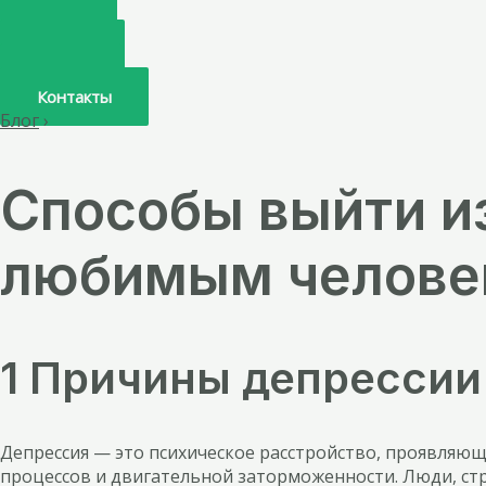
Главная
О нас
Услуги
Врачи
Контакты
Блог
›
Способы выйти из
любимым человек
1 Причины депрессии
Депрессия — это психическое расстройство, проявляю
процессов и двигательной заторможенности. Люди, стр