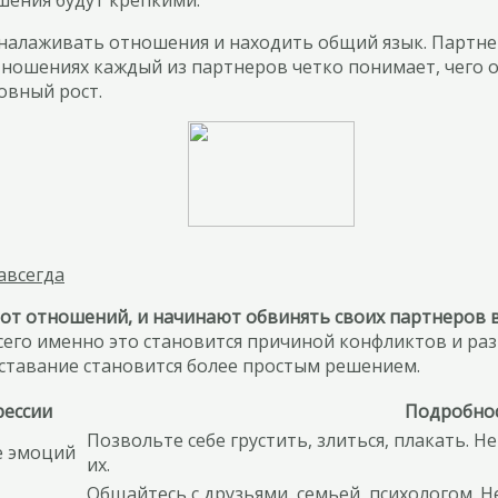
налаживать отношения и находить общий язык. Партне
ношениях каждый из партнеров четко понимает, чего о
овный рост.
авсегда
 от отношений, и начинают обвинять своих партнеров в
сего именно это становится причиной конфликтов и раз
сставание становится более простым решением.
рессии
Подробнос
Позвольте себе грустить, злиться, плакать. 
е эмоций
их.
Общайтесь с друзьями, семьей, психологом. Н