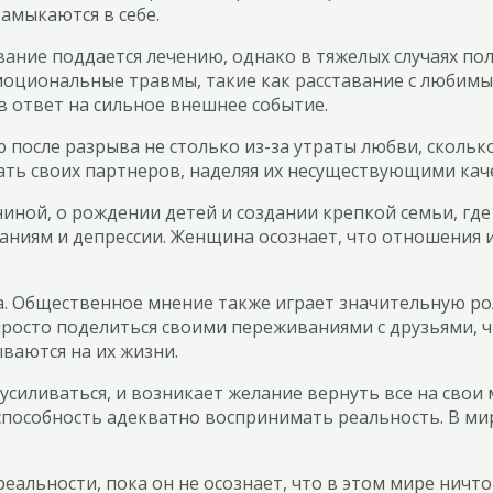
амыкаются в себе.
вание поддается лечению, однако в тяжелых случаях по
оциональные травмы, такие как расставание с любимым
в ответ на сильное внешнее событие.
сле разрыва не столько из-за утраты любви, сколько 
ь своих партнеров, наделяя их несуществующими кач
ой, о рождении детей и создании крепкой семьи, где 
иям и депрессии. Женщина осознает, что отношения ис
а. Общественное мнение также играет значительную р
росто поделиться своими переживаниями с друзьями, чт
ваются на их жизни.
силиваться, и возникает желание вернуть все на свои 
способность адекватно воспринимать реальность. В м
реальности, пока он не осознает, что в этом мире ничт