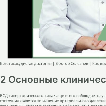
Вегетососудистая дистония | Доктор Селезнёв | Как в
2 Основные клиничес
ВСД гипертонического типа чаще всего наблюдается у 
состояния является повышение артериального давления (
характерны кризовые состояния с обмороками, которые 