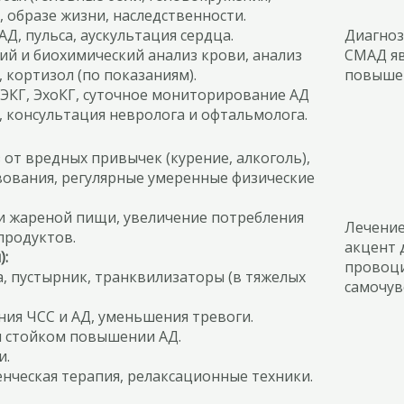
, образе жизни, наследственности.
Д, пульса, аускультация сердца.
Диагноз
й и биохимический анализ крови, анализ
СМАД яв
кортизол (по показаниям).
повышен
ЭКГ, ЭхоКГ, суточное мониторирование АД
, консультация невролога и офтальмолога.
 от вредных привычек (курение, алкоголь),
вования, регулярные умеренные физические
и жареной пищи, увеличение потребления
Лечение
продуктов.
акцент 
):
провоци
, пустырник, транквилизаторы (в тяжелых
самочув
ия ЧСС и АД, уменьшения тревоги.
 стойком повышении АД.
и.
ческая терапия, релаксационные техники.