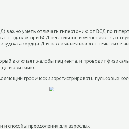
СД) важно уметь отличать гипертонию от ВСД по гипер
та, тогда как при ВСД негативные изменения отсутств
желудочка сердца. Для исключения неврологических и 
оторый включает жалобы пациента, и проводит физикал
рдце и аритмию.
оляющий графически зарегистрировать пульсовые коле
и и способы преодоления для взрослых