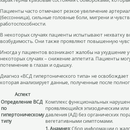
Пациенты часто отмечают резкое увеличение артериаль
(бессонница), сильные головные боли, мигрени и чувств
работоспособности.
В некоторых случаях пациенты испытывают нехватку во
возбудимость. Они также проявляют повышенную чувств
Иногда у пациентов возникают жалобы на ухудшение у
некоторых случаях – снижение аппетита. Пациенты мо
потемнение в глазах и одышку.
Диагноз «ВСД гипертонического типа» не освобождает 
которая анализирует данные, полученные после полног
Аспект
Определение ВСД
Комплекс функциональных нарушени
по
проявляющийся эпизодическим или
гипертоническому
давления (АД) без органических по
типу
вегетативными симптомами.
1. Анамнез:
Сбор информации о жалоб