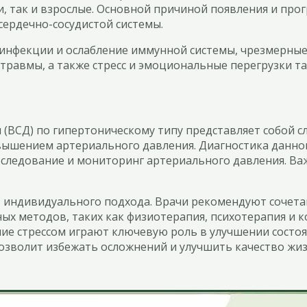
ти, так и взрослые. Основной причиной появления и про
сердечно-сосудистой системы.
инфекции и ослабление иммунной системы, чрезмерные 
травмы, а также стресс и эмоциональные перегрузки т
я (ВСД) по гипертоническому типу представляет собой 
вышением артериального давления. Диагностика данног
бследование и мониторинг артериального давления. Ва
т индивидуального подхода. Врачи рекомендуют сочет
х методов, таких как физиотерапия, психотерапия и к
ние стрессом играют ключевую роль в улучшении состо
озволит избежать осложнений и улучшить качество жиз