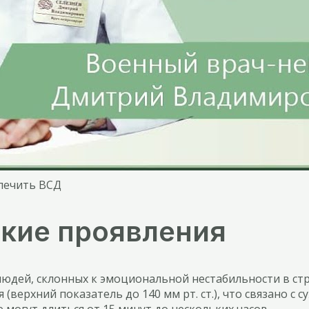
ылечить ВСД
кие проявления
людей, склонных к эмоциональной нестабильности в ст
верхний показатель до 140 мм рт. ст.), что связано с 
могут длиться от 15 минут до нескольких часов.