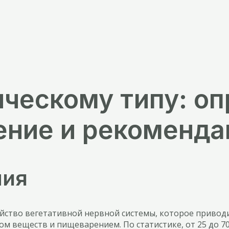
ческому типу: оп
ение и рекоменда
ния
ойство вегетативной нервной системы, которое приводи
 веществ и пищеварением. По статистике, от 25 до 70