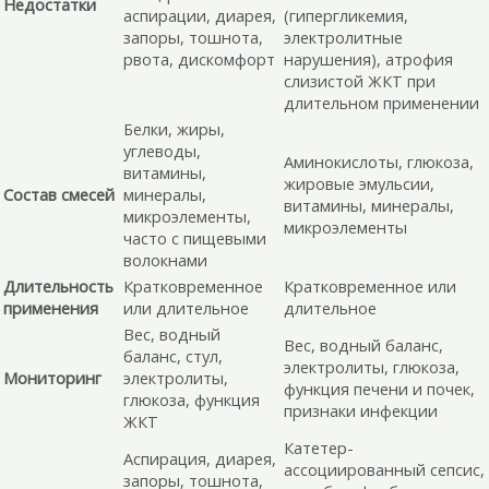
Недостатки
аспирации, диарея,
(гипергликемия,
запоры, тошнота,
электролитные
рвота, дискомфорт
нарушения), атрофия
слизистой ЖКТ при
длительном применении
Белки, жиры,
углеводы,
Аминокислоты, глюкоза,
витамины,
жировые эмульсии,
Состав смесей
минералы,
витамины, минералы,
микроэлементы,
микроэлементы
часто с пищевыми
волокнами
Длительность
Кратковременное
Кратковременное или
применения
или длительное
длительное
Вес, водный
Вес, водный баланс,
баланс, стул,
электролиты, глюкоза,
Мониторинг
электролиты,
функция печени и почек,
глюкоза, функция
признаки инфекции
ЖКТ
Катетер-
Аспирация, диарея,
ассоциированный сепсис,
запоры, тошнота,