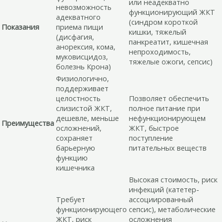
или неадекватно
невозможность
функционирующий ЖКТ
адекватного
(синдром короткой
Показания
приема пищи
кишки, тяжелый
(дисфагия,
панкреатит, кишечная
анорексия, кома,
непроходимость,
муковисцидоз,
тяжелые ожоги, сепсис)
болезнь Крона)
Физиологично,
поддерживает
целостность
Позволяет обеспечить
слизистой ЖКТ,
полное питание при
дешевле, меньше
нефункционирующем
Преимущества
осложнений,
ЖКТ, быстрое
сохраняет
поступление
барьерную
питательных веществ
функцию
кишечника
Высокая стоимость, риск
инфекций (катетер-
Требует
ассоциированный
функционирующего
сепсис), метаболические
ЖКТ, риск
осложнения