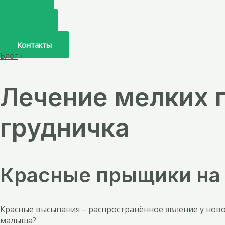
Главная
О нас
Услуги
Врачи
Контакты
Блог
›
Лечение мелких п
грудничка
Красные прыщики на 
Красные высыпания – распространённое явление у ново
малыша?