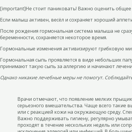
[important]Не стоит паниковать! Важно оценить общее 
Если малыш активен, весёл и сохраняет хороший аппети
После рождения гормональная система малыша не сразу
беременности, сохраняется некоторое время.
Гормональные изменения активизируют грибковую микр
Гормональная сыпь проявляется в виде небольших папул
принимают такую сыпь за аллергию и начинают лечени
Однако никакие лечебные меры не помогут. Соблюдайте 
Врачи отмечают, что появление мелких прыщико
серьезного вмешательства. Чаще всего такие 
или с реакцией кожи на окружающую среду. Сп
Важно поддерживать гигиену, регулярно умыват
проходят в течение нескольких недель или соп
исключения аллергий или инфекций. В большинст