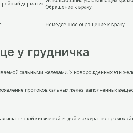
Использование увлажняющих кремов
борейный дерматит
Обращение к врачу.
е
Немедленное обращение к врачу.
це у грудничка
ваемой сальными железами. У новорожденных эти желе
роявление протоков сальных желез, заполненных веще
алыша теплой кипяченой водой и аккуратно промокайт