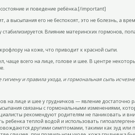
состояние и поведение ребёнка.[/important]
т, а высыпания его не беспокоят, это не болезнь, а вр
 стабилизируется. Влияние материнских гормонов, поп
офлору на коже, что приводит к красной сыпи.
, чаще всего на лице, голове и шее. В центре некоторы
е.
гигиену и правила ухода, и гормональная сыпь исчезнет
в на лице и шее у грудничков — явление достаточно ра
высыпания связаны с гормональными изменениями, кото
ециалисты рекомендуют родителям не паниковать и вни
ь ребенка теплой водой и использовать гипоаллергенны
ровождаются другими симптомами, такими как зуд или п
ве случаев, при правильном уходе, кожа грудничка бы