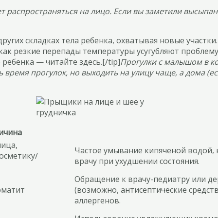
ет распространяться на лицо. Если вы заметили высыпа
ругих складках тела ребенка, охватывая новые участки
к резкие перепады температуры усугубляют проблему. [
ебенка — читайте здесь.[/tip]
Прогулки с малышом в ко
 время прогулок, но выходить на улицу чаще, а дома (е
ичина
ница,
Частое умывание кипяченой водой, 
косметику/
врачу при ухудшении состояния.
Обращение к врачу-педиатру или де
рматит
(возможно, антисептические средст
аллергенов.