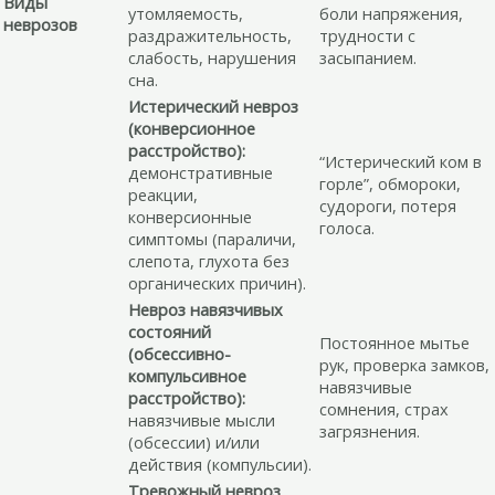
Виды
утомляемость,
боли напряжения,
неврозов
раздражительность,
трудности с
слабость, нарушения
засыпанием.
сна.
Истерический невроз
(конверсионное
расстройство):
“Истерический ком в
демонстративные
горле”, обмороки,
реакции,
судороги, потеря
конверсионные
голоса.
симптомы (параличи,
слепота, глухота без
органических причин).
Невроз навязчивых
состояний
Постоянное мытье
(обсессивно-
рук, проверка замков,
компульсивное
навязчивые
расстройство):
сомнения, страх
навязчивые мысли
загрязнения.
(обсессии) и/или
действия (компульсии).
Тревожный невроз