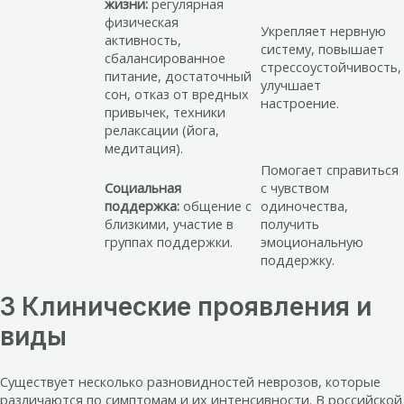
жизни:
регулярная
физическая
Укрепляет нервную
активность,
систему, повышает
сбалансированное
стрессоустойчивость,
питание, достаточный
улучшает
сон, отказ от вредных
настроение.
привычек, техники
релаксации (йога,
медитация).
Помогает справиться
Социальная
с чувством
поддержка:
общение с
одиночества,
близкими, участие в
получить
группах поддержки.
эмоциональную
поддержку.
3 Клинические проявления и
виды
Существует несколько разновидностей неврозов, которые
различаются по симптомам и их интенсивности. В российской