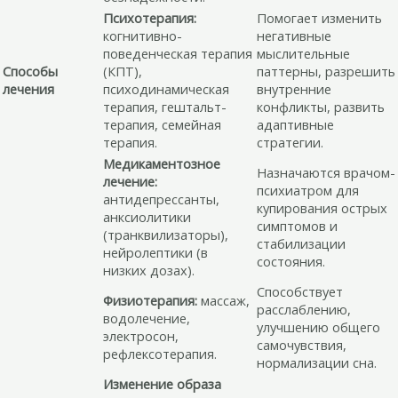
Психотерапия:
Помогает изменить
когнитивно-
негативные
поведенческая терапия
мыслительные
Способы
(КПТ),
паттерны, разрешить
лечения
психодинамическая
внутренние
терапия, гештальт-
конфликты, развить
терапия, семейная
адаптивные
терапия.
стратегии.
Медикаментозное
Назначаются врачом-
лечение:
психиатром для
антидепрессанты,
купирования острых
анксиолитики
симптомов и
(транквилизаторы),
стабилизации
нейролептики (в
состояния.
низких дозах).
Способствует
Физиотерапия:
массаж,
расслаблению,
водолечение,
улучшению общего
электросон,
самочувствия,
рефлексотерапия.
нормализации сна.
Изменение образа