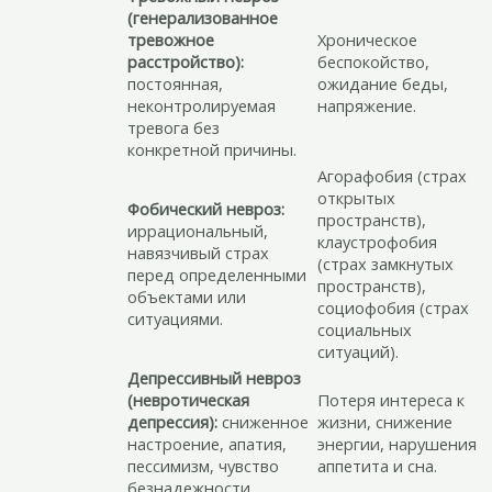
(генерализованное
тревожное
Хроническое
расстройство):
беспокойство,
постоянная,
ожидание беды,
неконтролируемая
напряжение.
тревога без
конкретной причины.
Агорафобия (страх
открытых
Фобический невроз:
пространств),
иррациональный,
клаустрофобия
навязчивый страх
(страх замкнутых
перед определенными
пространств),
объектами или
социофобия (страх
ситуациями.
социальных
ситуаций).
Депрессивный невроз
(невротическая
Потеря интереса к
депрессия):
сниженное
жизни, снижение
настроение, апатия,
энергии, нарушения
пессимизм, чувство
аппетита и сна.
безнадежности.