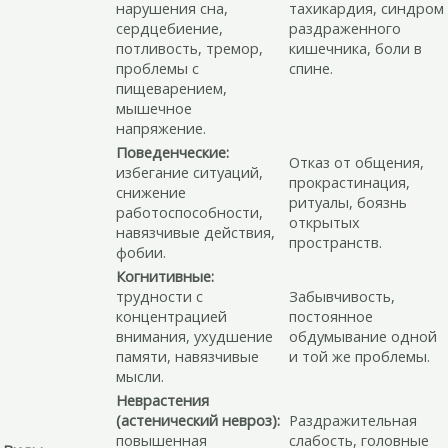
нарушения сна,
тахикардия, синдром
сердцебиение,
раздраженного
потливость, тремор,
кишечника, боли в
проблемы с
спине.
пищеварением,
мышечное
напряжение.
Поведенческие:
Отказ от общения,
избегание ситуаций,
прокрастинация,
снижение
ритуалы, боязнь
работоспособности,
открытых
навязчивые действия,
пространств.
фобии.
Когнитивные:
трудности с
Забывчивость,
концентрацией
постоянное
внимания, ухудшение
обдумывание одной
памяти, навязчивые
и той же проблемы.
мысли.
Неврастения
(астенический невроз):
Раздражительная
повышенная
слабость, головные