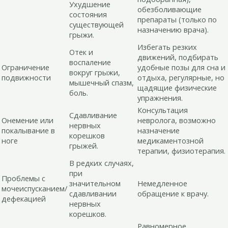
Ухудшение
обезболивающие
состояния
препараты (только по
существующей
назначению врача).
грыжи.
Избегать резких
Отек и
движений, подбирать
воспаление
Ограничение
удобные позы для сна и
вокруг грыжи,
подвижности
отдыха, регулярные, но
мышечный спазм,
щадящие физические
боль.
упражнения.
Консультация
Сдавливание
Онемение или
невролога, возможно
нервных
покалывание в
назначение
корешков
ноге
медикаментозной
грыжей.
терапии, физиотерапия.
В редких случаях,
при
Проблемы с
значительном
Немедленное
мочеиспусканием/
сдавливании
обращение к врачу.
дефекацией
нервных
корешков.
Равномерное