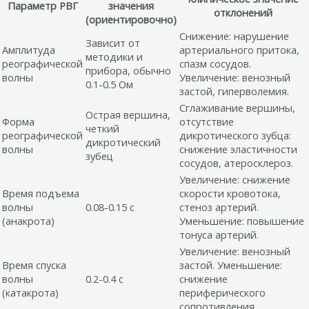
Параметр РВГ
значения
отклонений
(ориентировочно)
Снижение: нарушение
Зависит от
Амплитуда
артериального притока,
методики и
реографической
спазм сосудов.
прибора, обычно
волны
Увеличение: венозный
0.1-0.5 Ом
застой, гиперволемия.
Сглаживание вершины,
Острая вершина,
Форма
отсутствие
четкий
реографической
дикротического зубца:
дикротический
волны
снижение эластичности
зубец
сосудов, атеросклероз.
Увеличение: снижение
Время подъема
скорости кровотока,
волны
0.08-0.15 с
стеноз артерий.
(анакрота)
Уменьшение: повышение
тонуса артерий.
Увеличение: венозный
Время спуска
застой. Уменьшение:
волны
0.2-0.4 с
снижение
(катакрота)
периферического
сопротивления.