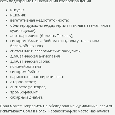
есть подозрение на нарушения кровообращения:
инсульт;
ишемия;
вегетативная недостаточность;
облитерирующий эндартериит (так называемая «нога
курильщика»);
аортоартериит (болезнь Такаясу);
синдром Уиллиса-Экбома (синдром усталых или
беспокойных ног);
системные и аллергические васкулиты;
диабетическая ангиопатия;
диабетическая стопа;
полинейропатия;
синдром Рейно;
варикозное расширение вен;
атеросклероз;
ангиотрофоневроз;
тромбофлебит;
сахарный диабет.
Врач может направить на обследование курильщика, если он
испытывает боли в ногах. Реовазографию часто назначают