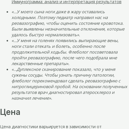
Иммунограмма: анализ и интерпретация результатов
«…У моего сына ноги даже в жару оставались
холодными. Поэтому педиатр направил нас на
реовазографию, чтобы оценить состояние кровотока.
Были выявлены незначительные отклонения, которые
удалось быстро нормализовать».
«…У меня на голенях появились выпирающие вены,
ноги стали отекать и болеть, особенно после
продолжительной ходьбы. Флеболог посоветовала
пройти реовазографию, после чего подобрала мне
лекарственные препараты».
«…Дуплексное сканирование показало, что у меня
сужены сосуды. Чтобы узнать причину патологии,
флеболог порекомендовал сделать реовазографию с
нитроглицериновой пробой. На основании полученных
результатов врач диагностировал атеросклероз и
назначил лечение».
Цена
Цена диагностики варьируется в зависимости от