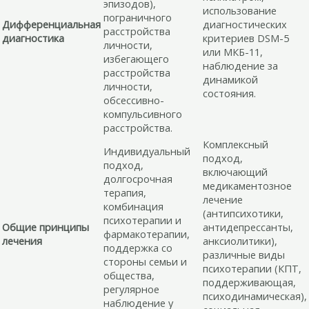
эпизодов),
использование
пограничного
Дифференциальная
диагностических
расстройства
диагностика
критериев DSM-5
личности,
или МКБ-11,
избегающего
наблюдение за
расстройства
динамикой
личности,
состояния.
обсессивно-
компульсивного
расстройства.
Комплексный
Индивидуальный
подход,
подход,
включающий
долгосрочная
медикаментозное
терапия,
лечение
комбинация
(антипсихотики,
психотерапии и
Общие принципы
антидепрессанты,
фармакотерапии,
лечения
анксиолитики),
поддержка со
различные виды
стороны семьи и
психотерапии (КПТ,
общества,
поддерживающая,
регулярное
психодинамическая),
наблюдение у