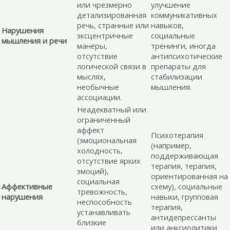
или чрезмерно
улучшение
детализированная
коммуникативных
речь, странные или
навыков,
Нарушения
эксцентричные
социальные
мышления и речи
манеры,
тренинги, иногда
отсутствие
антипсихотические
логической связи в
препараты для
мыслях,
стабилизации
необычные
мышления.
ассоциации.
Неадекватный или
ограниченный
аффект
Психотерапия
(эмоциональная
(например,
холодность,
поддерживающая
отсутствие ярких
терапия, терапия,
эмоций),
ориентированная на
социальная
Аффективные
схему), социальные
тревожность,
нарушения
навыки, групповая
неспособность
терапия,
устанавливать
антидепрессанты
близкие
или анксиолитики