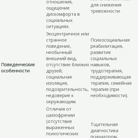
отношения,
для снижения
ощущение
тревожности.
дискомфорта в
социальных
ситуациях.
Эксцентричное или
странное
Психосоциальная
поведение,
реабилитация,
необычный
развитие
внешний вид,
социальных
Поведенческие
отсутствие близких
навыков,
особенности
друзей,
трудотерапия,
социальная
поддерживающая
изоляция,
терапия, семейная
подозрительность,
терапия (при
недоверие к
необходимости).
окружающим.
Отличия от
шизофрении
(отсутствие
Тщательная
выраженных
диагностика
психотических
психиатром,