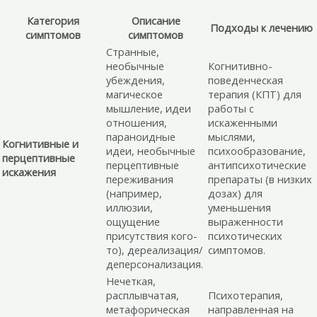
Категория
Описание
Подходы к лечению
симптомов
симптомов
Странные,
необычные
Когнитивно-
убеждения,
поведенческая
магическое
терапия (КПТ) для
мышление, идеи
работы с
отношения,
искаженными
параноидные
мыслями,
Когнитивные и
идеи, необычные
психообразование,
перцептивные
перцептивные
антипсихотические
искажения
переживания
препараты (в низких
(например,
дозах) для
иллюзии,
уменьшения
ощущение
выраженности
присутствия кого-
психотических
то), дереализация/
симптомов.
деперсонализация.
Нечеткая,
расплывчатая,
Психотерапия,
метафорическая
направленная на