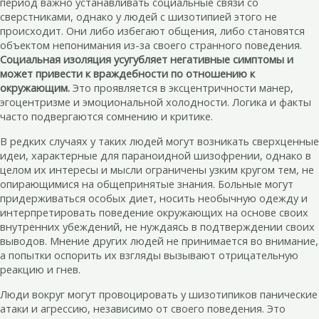
период важно устанавливать социальные связи со
сверстниками, однако у людей с шизотипией этого не
происходит. Они либо избегают общения, либо становятся
объектом непонимания из-за своего странного поведения.
Социальная изоляция усугубляет негативные симптомы и
может привести к враждебности по отношению к
окружающим.
Это проявляется в эксцентричности манер,
эгоцентризме и эмоциональной холодности. Логика и факты
часто подвергаются сомнению и критике.
В редких случаях у таких людей могут возникать сверхценные
идеи, характерные для параноидной шизофрении, однако в
целом их интересы и мысли ограничены узким кругом тем, не
опирающимися на общепринятые знания. Больные могут
придерживаться особых диет, носить необычную одежду и
интерпретировать поведение окружающих на основе своих
внутренних убеждений, не нуждаясь в подтверждении своих
выводов. Мнение других людей не принимается во внимание,
а попытки оспорить их взгляды вызывают отрицательную
реакцию и гнев.
Люди вокруг могут провоцировать у шизотипиков панические
атаки и агрессию, независимо от своего поведения. Это