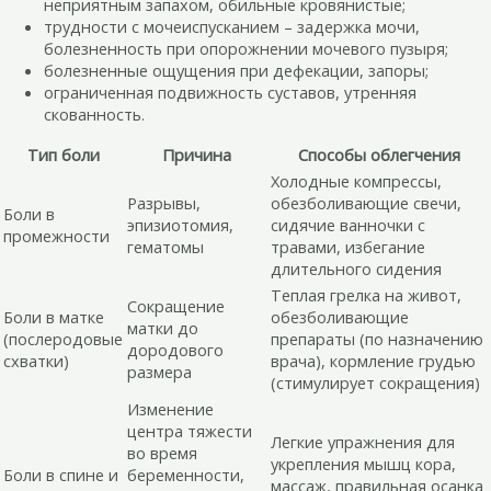
неприятным запахом, обильные кровянистые;
трудности с мочеиспусканием – задержка мочи,
болезненность при опорожнении мочевого пузыря;
болезненные ощущения при дефекации, запоры;
ограниченная подвижность суставов, утренняя
скованность.
Тип боли
Причина
Способы облегчения
Холодные компрессы,
Разрывы,
обезболивающие свечи,
Боли в
эпизиотомия,
сидячие ванночки с
промежности
гематомы
травами, избегание
длительного сидения
Теплая грелка на живот,
Сокращение
Боли в матке
обезболивающие
матки до
(послеродовые
препараты (по назначению
дородового
схватки)
врача), кормление грудью
размера
(стимулирует сокращения)
Изменение
центра тяжести
Легкие упражнения для
во время
укрепления мышц кора,
Боли в спине и
беременности,
массаж, правильная осанка