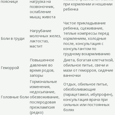
пояснице
нагрузка на
при кормлении и ношении
позвоночник,
ребенка
ослабление
мышц живота
Частое прикладывание
ребенка, сцеживание,
Нагрубание
теплые компрессы перед
молочных желез,
Боли в груди
кормлением, холодные
лактостаз,
после, консультация с
мастит
консультантом по
грудному вскармливанию
Повышенное
Диета, богатая клетчаткой,
давление во
обильное питье, свечи и
Геморрой
время родов,
мази от геморроя, сидячие
запоры
ванночки
Гормональные
Отдых, обильное питье,
изменения,
обезболивающие
недосыпание,
(парацетамол, ибупрофен),
Головные боли
обезвоживание,
консультация врача при
послеродовая
сильных или постоянных
преэклампсия
болях
(редко)