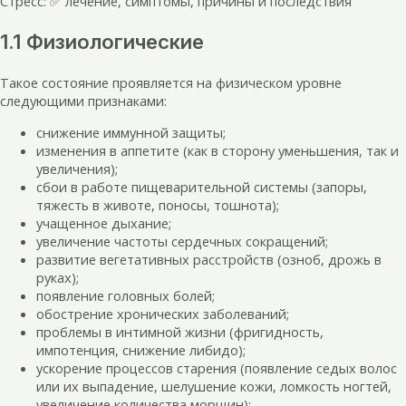
Стресс: ✅ лечение, симптомы, причины и последствия
1.1 Физиологические
Такое состояние проявляется на физическом уровне
следующими признаками:
снижение иммунной защиты;
изменения в аппетите (как в сторону уменьшения, так и
увеличения);
сбои в работе пищеварительной системы (запоры,
тяжесть в животе, поносы, тошнота);
учащенное дыхание;
увеличение частоты сердечных сокращений;
развитие вегетативных расстройств (озноб, дрожь в
руках);
появление головных болей;
обострение хронических заболеваний;
проблемы в интимной жизни (фригидность,
импотенция, снижение либидо);
ускорение процессов старения (появление седых волос
или их выпадение, шелушение кожи, ломкость ногтей,
увеличение количества морщин);