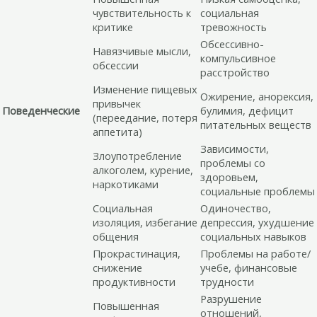
чувствительность к
социальная
критике
тревожность
Обсессивно-
Навязчивые мысли,
компульсивное
обсессии
расстройство
Изменение пищевых
Ожирение, анорексия,
привычек
Поведенческие
булимия, дефицит
(переедание, потеря
питательных веществ
аппетита)
Зависимости,
Злоупотребление
проблемы со
алкоголем, курение,
здоровьем,
наркотиками
социальные проблемы
Социальная
Одиночество,
изоляция, избегание
депрессия, ухудшение
общения
социальных навыков
Прокрастинация,
Проблемы на работе/
снижение
учебе, финансовые
продуктивности
трудности
Разрушение
Повышенная
отношений,